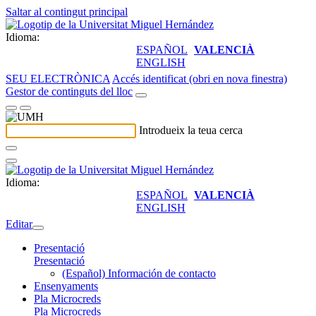
Saltar al contingut principal
Idioma:
ESPAÑOL
VALENCIÀ
ENGLISH
SEU ELECTRÒNICA
Accés identificat (obri en nova finestra)
Gestor de continguts del lloc
Introdueix la teua cerca
Idioma:
ESPAÑOL
VALENCIÀ
ENGLISH
Editar
Presentació
Presentació
(Español) Información de contacto
Ensenyaments
Pla Microcreds
Pla Microcreds