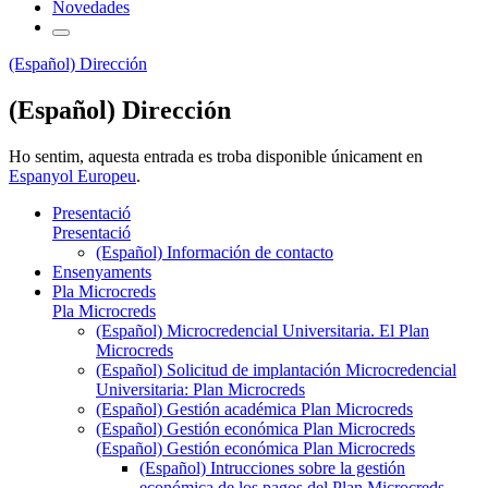
Novedades
(Español) Dirección
(Español) Dirección
Ho sentim, aquesta entrada es troba disponible únicament en
Espanyol Europeu
.
Presentació
Presentació
(Español) Información de contacto
Ensenyaments
Pla Microcreds
Pla Microcreds
(Español) Microcredencial Universitaria. El Plan
Microcreds
(Español) Solicitud de implantación Microcredencial
Universitaria: Plan Microcreds
(Español) Gestión académica Plan Microcreds
(Español) Gestión económica Plan Microcreds
(Español) Gestión económica Plan Microcreds
(Español) Intrucciones sobre la gestión
económica de los pagos del Plan Microcreds