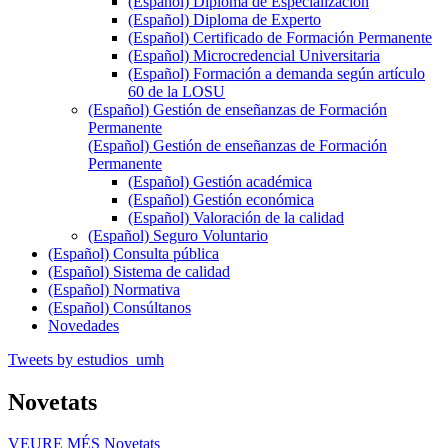
(Español) Diploma de Especialización
(Español) Diploma de Experto
(Español) Certificado de Formación Permanente
(Español) Microcredencial Universitaria
(Español) Formación a demanda según artículo
60 de la LOSU
(Español) Gestión de enseñanzas de Formación
Permanente
(Español) Gestión de enseñanzas de Formación
Permanente
(Español) Gestión académica
(Español) Gestión económica
(Español) Valoración de la calidad
(Español) Seguro Voluntario
(Español) Consulta pública
(Español) Sistema de calidad
(Español) Normativa
(Español) Consúltanos
Novedades
Tweets by estudios_umh
Novetats
VEURE MÉS
Novetats