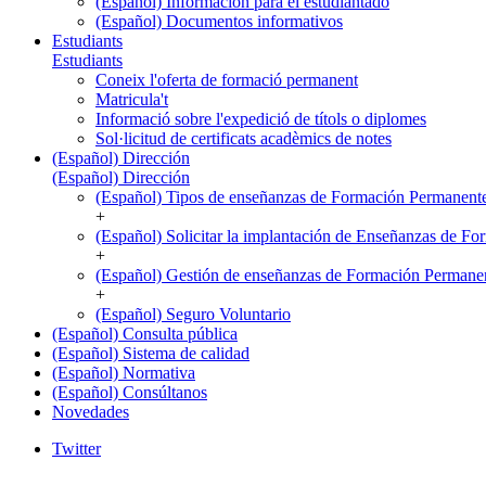
(Español) Información para el estudiantado
(Español) Documentos informativos
Estudiants
Estudiants
Coneix l'oferta de formació permanent
Matricula't
Informació sobre l'expedició de títols o diplomes
Sol·licitud de certificats acadèmics de notes
(Español) Dirección
(Español) Dirección
(Español) Tipos de enseñanzas de Formación Permanent
+
(Español) Solicitar la implantación de Enseñanzas de F
+
(Español) Gestión de enseñanzas de Formación Permane
+
(Español) Seguro Voluntario
(Español) Consulta pública
(Español) Sistema de calidad
(Español) Normativa
(Español) Consúltanos
Novedades
Twitter