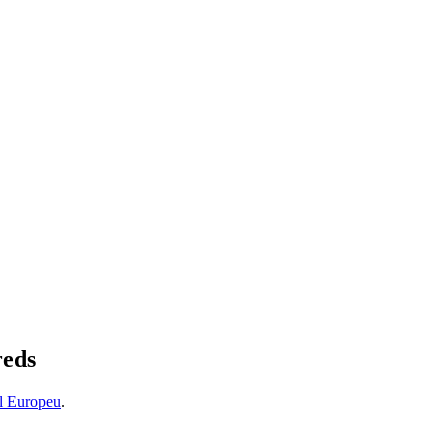
reds
l Europeu
.