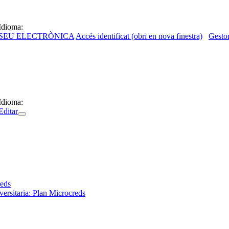
Idioma:
SEU ELECTRÒNICA
Accés identificat (obri en nova finestra)
Gestor
Idioma:
Editar
reds
ersitaria: Plan Microcreds