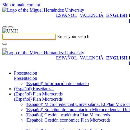
Skip to main content
ESPAÑOL
VALENCIÀ
ENGLISH
Enter your search
ESPAÑOL
VALENCIÀ
ENGLISH
Presentación
Presentación
(Español) Información de contacto
(Español) Enseñanzas
(Español) Plan Microcreds
(Español) Plan Microcreds
(Español) Microcredencial Universitaria. El Plan Microc
(Español) Solicitud de implantación Microcredencial Univ
(Español) Gestión académica Plan Microcreds
(Español) Gestión económica Plan Microcreds
+