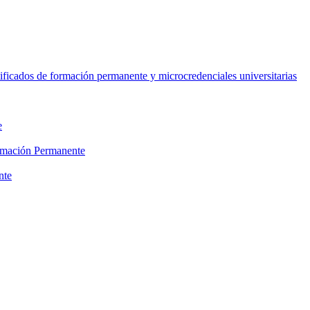
tificados de formación permanente y microcredenciales universitarias
e
ormación Permanente
nte