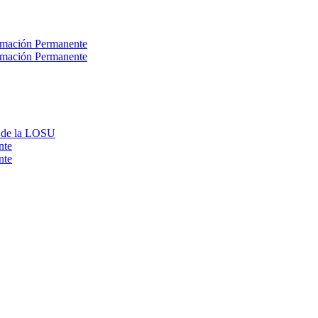
ormación Permanente
ormación Permanente
0 de la LOSU
nte
nte