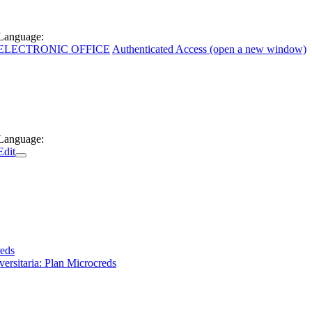
Language:
ELECTRONIC OFFICE
Authenticated Access (open a new window)
Language:
Edit
reds
ersitaria: Plan Microcreds