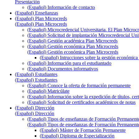
Presentación
(Español) Información de contacto
(Español) Enseñanzas
(Español) Plan Microcreds
(Español) Plan Microcreds
(Español) Microcredencial Universitaria. El Plan Microc
(Español) Solicitud de implantación Microcredencial Univ
(Español) Gestión académica Plan Microcreds
(Español) Gestión económica Plan Microcreds
(Español) Gestión económica Plan Microcreds
(Español) Intrucciones sobre la gestión económica
(Español) Información para el estudiantado
(Español) Documentos informativos
(Español) Estudiantes
(Español) Estudiantes
(Español) Conoce la oferta de formación permanente
(Español) Matricúlate
(Español) Información sobre la expedición de títulos, cer
(Español) Solicitud de certificados académicos de notas
(Español) Dirección
(Español) Dirección
(Español) Tipos de enseñanzas de Formación Permanent
(Español) Tipos de enseñanzas de Formación Permanent
(Español) Máster de Formación Permanente
(Español) Diploma de Especialización