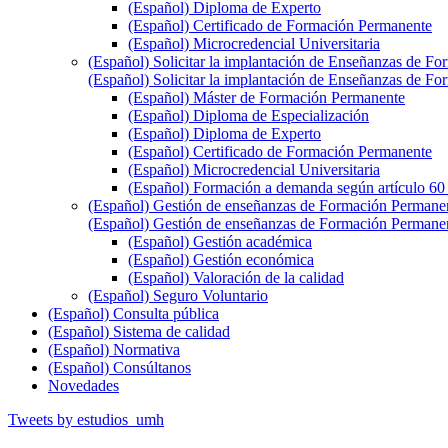
(Español) Diploma de Experto
(Español) Certificado de Formación Permanente
(Español) Microcredencial Universitaria
(Español) Solicitar la implantación de Enseñanzas de F
(Español) Solicitar la implantación de Enseñanzas de F
(Español) Máster de Formación Permanente
(Español) Diploma de Especialización
(Español) Diploma de Experto
(Español) Certificado de Formación Permanente
(Español) Microcredencial Universitaria
(Español) Formación a demanda según artículo 6
(Español) Gestión de enseñanzas de Formación Permane
(Español) Gestión de enseñanzas de Formación Permane
(Español) Gestión académica
(Español) Gestión económica
(Español) Valoración de la calidad
(Español) Seguro Voluntario
(Español) Consulta pública
(Español) Sistema de calidad
(Español) Normativa
(Español) Consúltanos
Novedades
Tweets by estudios_umh