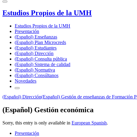
Estudios Propios de la UMH
Estudios Propios de la UMH
Presentación
(Español) Enseñanzas
(Español) Plan Microcreds
(Español) Estudiantes
(Español) Dirección
(Español) Consulta pública
(Español) Sistema de calidad
(Español) Normativa
(Español) Consúltanos
Novedades
(Español) Dirección
(Español) Gestión de enseñanzas de Formación 
(Español) Gestión económica
Sorry, this entry is only available in
European Spanish
.
Presentación