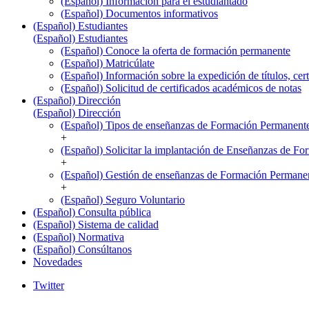
(Español) Información para el estudiantado
(Español) Documentos informativos
(Español) Estudiantes
(Español) Estudiantes
(Español) Conoce la oferta de formación permanente
(Español) Matricúlate
(Español) Información sobre la expedición de títulos, cer
(Español) Solicitud de certificados académicos de notas
(Español) Dirección
(Español) Dirección
(Español) Tipos de enseñanzas de Formación Permanent
+
(Español) Solicitar la implantación de Enseñanzas de F
+
(Español) Gestión de enseñanzas de Formación Permane
+
(Español) Seguro Voluntario
(Español) Consulta pública
(Español) Sistema de calidad
(Español) Normativa
(Español) Consúltanos
Novedades
Twitter